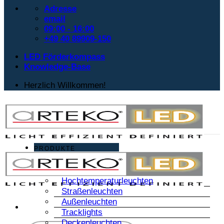
Adresse
email
09:00 - 16:00
+49 40 89909-150
LED Förderkompass
Knowledge-Base
Herzlich Willkommen!
PRODUKTE
Hochtemperaturleuchten
Straßenleuchten
Außenleuchten
Tracklights
Deckenleuchten