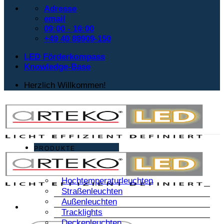
Adresse
email
09:00 - 16:00
+49 40 89909-150
LED Förderkompass
Knowledge-Base
Herzlich Willkommen!
PRODUKTE
Hochtemperaturleuchten
Straßenleuchten
Außenleuchten
Tracklights
Deckenleuchten