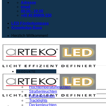
Adresse
email
09:00 - 16:00
+49 40 89909-150
LED Förderkompass
Knowledge-Base
Herzlich Willkommen!
PRODUKTE
Hochtemperaturleuchten
Straßenleuchten
Außenleuchten
Tracklights
Deckenleuchten