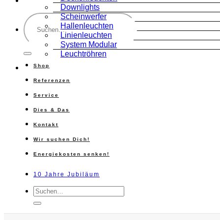
Downlights
Suche
Scheinwerfer
nach:
Hallenleuchten
Linienleuchten
System Modular
Leuchtröhren
Shop
Referenzen
Service
Dies & Das
Kontakt
Wir suchen Dich!
Energiekosten senken!
10 Jahre Jubiläum
Suche
nach: