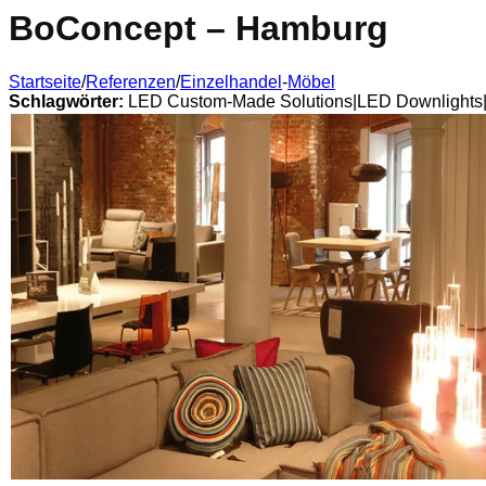
BoConcept – Hamburg
Startseite
/
Referenzen
/
Einzelhandel
-
Möbel
Schlagwörter:
LED Custom-Made Solutions|LED Downlights|L