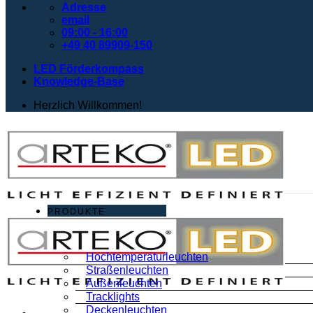
Adresse
email
09:00 - 16:00
+49 40 89909-150
LED Förderkompass
Knowledge-Base
Herzlich Willkommen!
PRODUKTE
Hochtemperaturleuchten
Straßenleuchten
Außenleuchten
Tracklights
Deckenleuchten