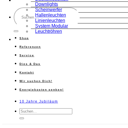
Downlights
Suche
Scheinwerfer
nach:
Hallenleuchten
Linienleuchten
System Modular
Leuchtröhren
Shop
Referenzen
Service
Dies & Das
Kontakt
Wir suchen Dich!
Energiekosten senken!
10 Jahre Jubiläum
Suche
nach: