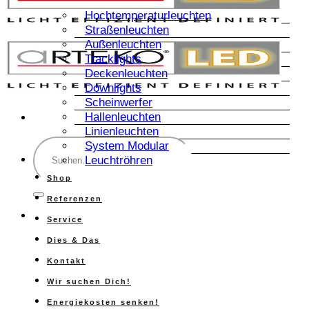
Hochtemperaturleuchten
Straßenleuchten
Außenleuchten
Tracklights
Deckenleuchten
Downlights
Scheinwerfer
Hallenleuchten
Linienleuchten
Suche
System Modular
nach:
Leuchtröhren
Shop
Referenzen
Service
Dies & Das
Kontakt
Wir suchen Dich!
Energiekosten senken!