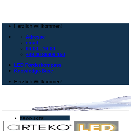
Herzlich Willkommen!
Adresse
email
09:00 - 16:00
+49 40 89909-150
LED Förderkompass
Knowledge-Base
Herzlich Willkommen!
PRODUKTE