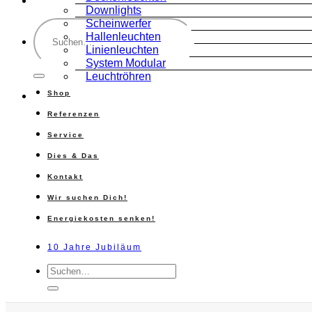
Downlights
Suche
Scheinwerfer
nach:
Hallenleuchten
Linienleuchten
System Modular
Leuchtröhren
Shop
Referenzen
Service
Dies & Das
Kontakt
Wir suchen Dich!
Energiekosten senken!
10 Jahre Jubiläum
Suche
nach: