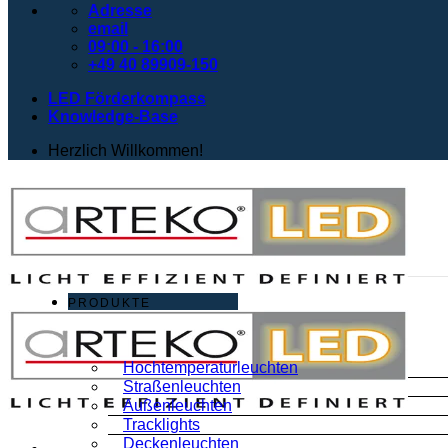
Adresse
email
09:00 - 16:00
+49 40 89909-150
LED Förderkompass
Knowledge-Base
Herzlich Willkommen!
PRODUKTE
Hochtemperaturleuchten
Straßenleuchten
Außenleuchten
Tracklights
Deckenleuchten