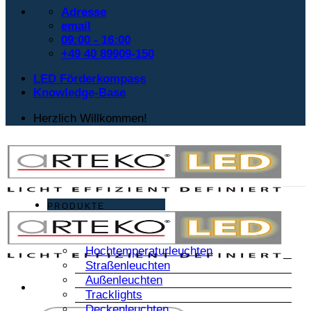
Adresse
email
09:00 - 16:00
+49 40 89909-150
LED Förderkompass
Knowledge-Base
Herzlich Willkommen!
PRODUKTE
Hochtemperaturleuchten
Straßenleuchten
Außenleuchten
Tracklights
Deckenleuchten