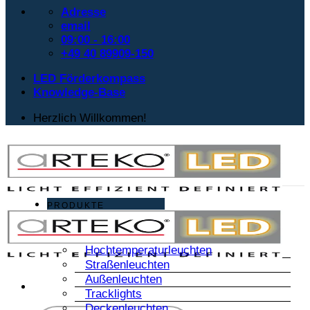
Adresse
email
09:00 - 16:00
+49 40 89909-150
LED Förderkompass
Knowledge-Base
Herzlich Willkommen!
PRODUKTE
Hochtemperaturleuchten
Straßenleuchten
Außenleuchten
Tracklights
Deckenleuchten