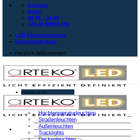
Adresse
email
09:00 - 16:00
+49 40 89909-150
LED Förderkompass
Knowledge-Base
Herzlich Willkommen!
PRODUKTE
Hochtemperaturleuchten
Straßenleuchten
Außenleuchten
Tracklights
Deckenleuchten