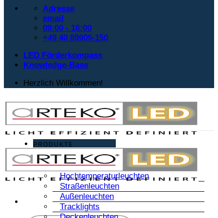
Adresse
email
09:00 - 16:00
+49 40 89909-150
LED Förderkompass
Knowledge-Base
Herzlich Willkommen!
PRODUKTE
Hochtemperaturleuchten
Straßenleuchten
Außenleuchten
Tracklights
Deckenleuchten